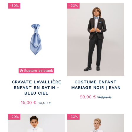
-50%
-30%
Rupture de stock
CRAVATE LAVALLIÈRE
COSTUME ENFANT
ENFANT EN SATIN -
MARIAGE NOIR | EVAN
BLEU CIEL
99,90 €
142,72 €
15,00 €
30,00 €
-20%
-30%