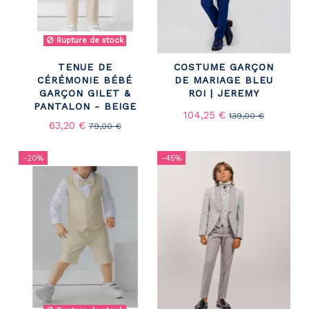
Rupture de stock
TENUE DE
COSTUME GARÇON
CÉRÉMONIE BÉBÉ
DE MARIAGE BLEU
GARÇON GILET &
ROI | JEREMY
PANTALON - BEIGE
104,25 €
139,00 €
63,20 €
79,00 €
-20%
-45%