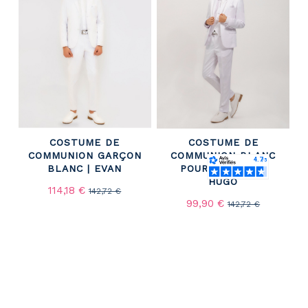
COSTUME DE
COSTUME DE
COMMUNION GARÇON
COMMUNION BLANC
BLANC | EVAN
POUR GARÇON -
HUGO
114,18 €
142,72 €
99,90 €
142,72 €
-15%
-30%