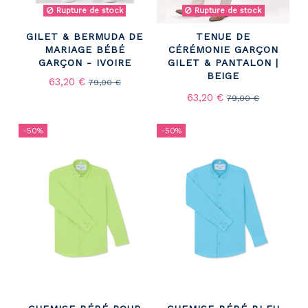
Rupture de stock
Rupture de stock
GILET & BERMUDA DE
TENUE DE
MARIAGE BÉBÉ
CÉRÉMONIE GARÇON
GARÇON - IVOIRE
GILET & PANTALON |
BEIGE
63,20 €
79,00 €
63,20 €
79,00 €
-50%
-50%