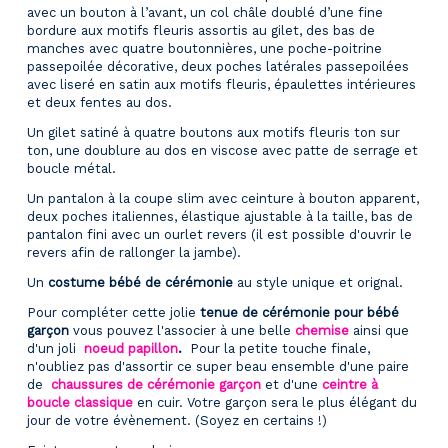
avec un bouton à l’avant, un col châle doublé d’une fine
bordure aux motifs fleuris assortis au gilet, des bas de
manches avec quatre boutonnières, une poche-poitrine
passepoilée décorative, deux poches latérales passepoilées
avec liseré en satin aux motifs fleuris, épaulettes intérieures
et deux fentes au dos.
Un gilet satiné à quatre boutons aux motifs fleuris ton sur
ton, une doublure au dos en viscose avec patte de serrage et
boucle métal.
Un pantalon à la coupe slim avec ceinture à bouton apparent,
deux poches italiennes, élastique ajustable à la taille, bas de
pantalon fini avec un ourlet revers (il est possible d'ouvrir le
revers afin de rallonger la jambe).
Un
costume bébé de cérémonie
au style unique et orignal.
Pour compléter cette jolie
tenue de cérémonie pour bébé
garçon
vous pouvez l'associer à une belle
chemise
ainsi que
d'un joli
noeud papillon
.
Pour la petite touche finale,
n'oubliez pas d'assortir ce super beau ensemble d'une paire
de
chaussures de cérémonie garçon
et d'une
ceintre à 
boucle classique
en cuir
. Votre garçon sera le plus élégant du
jour de votre évènement. (Soyez en certains !)