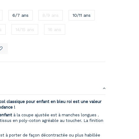
6/7 ans
8/9 ans
10/11 ans
s
14/15 ans
16 ans
ol classique pour enfant en bleu roi est une valeur
endance !
enfant
à la coupe ajustée est à manches longues .
tissus en poly-coton agréable au toucher. La finition
st à porter de façon décontractée ou plus habillée