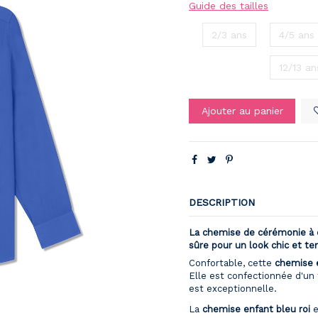
Guide des tailles
2/3 ans
4/5 ans
12/13 an
Ajouter au panier
DESCRIPTION
La chemise de cérémonie à c
sûre pour un look chic et t
Confortable, cette
chemise 
Elle est confectionnée d'un 
est exceptionnelle.
La
chemise enfant bleu
roi
e