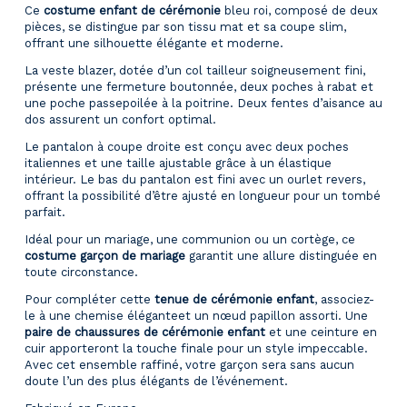
Ce
costume enfant de cérémonie
bleu roi, composé de deux
pièces, se distingue par son tissu mat et sa coupe slim,
offrant une silhouette élégante et moderne.
La veste blazer, dotée d’un col tailleur soigneusement fini,
présente une fermeture boutonnée, deux poches à rabat et
une poche passepoilée à la poitrine. Deux fentes d’aisance au
dos assurent un confort optimal.
Le pantalon à coupe droite est conçu avec deux poches
italiennes et une taille ajustable grâce à un élastique
intérieur. Le bas du pantalon est fini avec un ourlet revers,
offrant la possibilité d’être ajusté en longueur pour un tombé
parfait.
Idéal pour un mariage, une communion ou un cortège, ce
costume garçon de mariage
garantit une allure distinguée en
toute circonstance.
Pour compléter cette
tenue de cérémonie enfant
, associez-
le à une
chemise élégante
et un
nœud papillon assorti
. Une
paire de chaussures de cérémonie enfant
et une
ceinture en
cuir
apporteront la touche finale pour un style impeccable.
Avec cet ensemble raffiné, votre garçon sera sans aucun
doute l’un des plus élégants de l’événement.