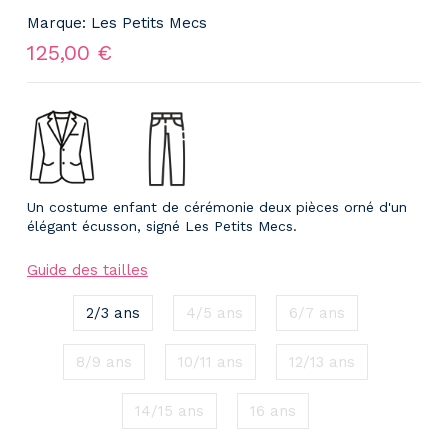
Marque:
Les Petits Mecs
125,00 €
Un costume enfant de cérémonie deux pièces orné d'un
élégant écusson, signé Les Petits Mecs.
Guide des tailles
2/3 ans
4/5 ans
6/7 ans
8/9 ans
10/11 ans
12/13 ans
14/15 ans
16 ans