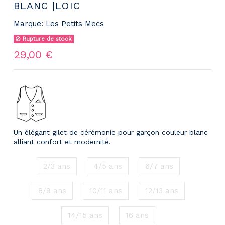
BLANC |LOIC
Marque:
Les Petits Mecs
Rupture de stock
29,00 €
Un élégant gilet de cérémonie pour garçon couleur blanc
alliant confort et modernité.
2/3 ans
4/5 ans
6/7 ans
8/9 ans
10/11 ans
12/13 ans
14/15 ans
16 ans