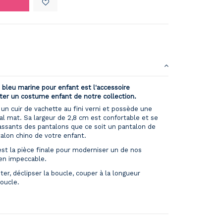
s bleu marine pour enfant est l'accessoire
er un costume enfant de notre collection.
un cuir de vachette au fini verni et possède une
al mat. Sa largeur de 2,8 cm est confortable et se
passants des pantalons que ce soit un pantalon de
alon chino de votre enfant.
st la pièce finale pour moderniser un de nos
en impeccable.
ster, déclipser la boucle, couper à la longueur
boucle.