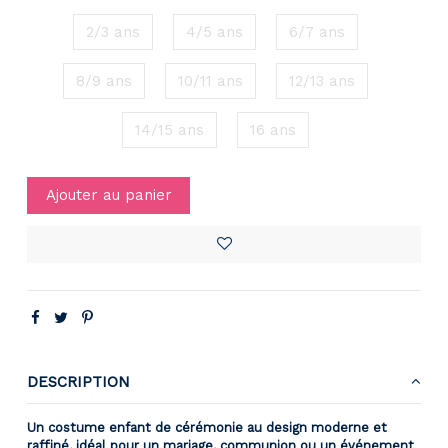
2/3 ans
4/5 ans
6/7 ans
8/9 ans
10/11 ans
12/13 ans
14/15 ans
16 ans
Ajouter au panier
DESCRIPTION
Un costume enfant de cérémonie au design moderne et
raffiné, idéal pour un mariage, communion ou un événement